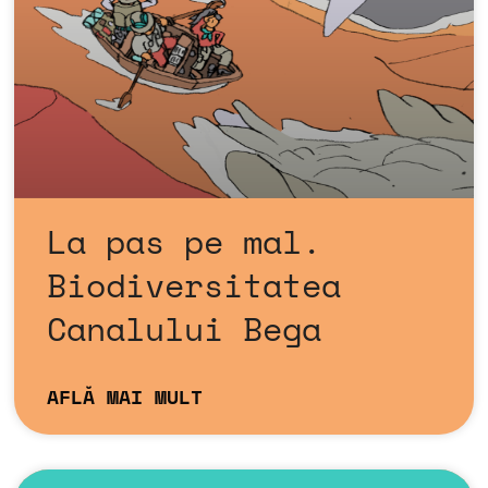
La pas pe mal.
Biodiversitatea
Canalului Bega
AFLĂ MAI MULT