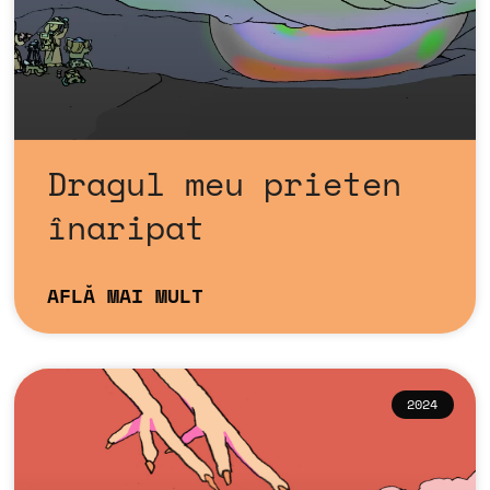
Dragul meu prieten
înaripat
AFLĂ MAI MULT
2024