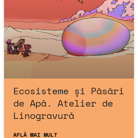
Ecosisteme și Păsări
de Apă. Atelier de
Linogravură
AFLĂ MAI MULT