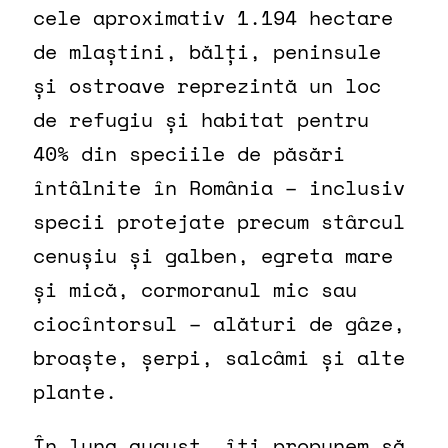
cele aproximativ 1.194 hectare
de mlaștini, bălți, peninsule
și ostroave reprezintă un loc
de refugiu și habitat pentru
40% din speciile de păsări
întâlnite în România – inclusiv
specii protejate precum stârcul
cenușiu și galben, egreta mare
și mică, cormoranul mic sau
ciocîntorsul – alături de gâze,
broaște, șerpi, salcâmi și alte
plante.
În luna august, îți propunem să