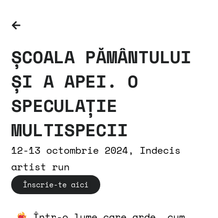
ȘCOALA PĂMÂNTULUI
ȘI A APEI. O
SPECULAȚIE
MULTISPECII
12-13 octombrie 2024, Indecis
artist run
Înscrie-te aici
Într-o lume care arde, cum